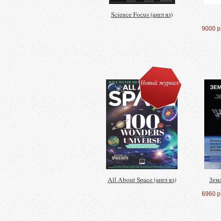
Science Focus (англ яз)
9000 р
Новый журнал!
All About Space (англ яз)
Зем
6960 р