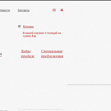
Новости
Контакты
Корзина
В вашей корзине 0 позиций на
сумму
0 р
.
Хиты
Специальные
и
продаж
предложения