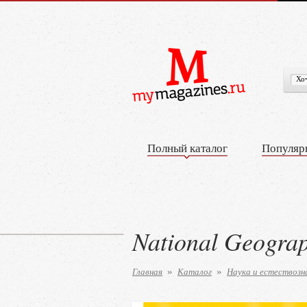
Полный каталог
Популяр
National Geogra
Главная
Каталог
Наука и естествозн
»
»