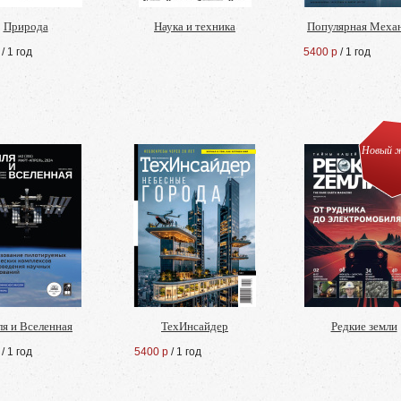
Природа
Наука и техника
Популярная Меха
/ 1 год
5400 р
/ 1 год
Новый ж
ля и Вселенная
ТехИнсайдер
Редкие земли
/ 1 год
5400 р
/ 1 год