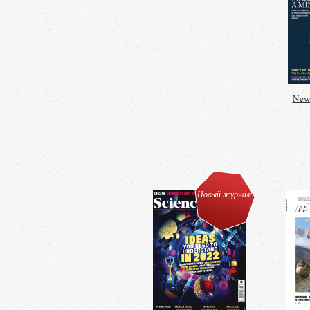
New 
Новый журнал!