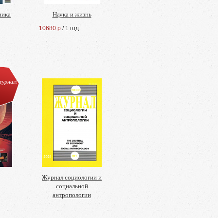
ника
Наука и жизнь
10680 р
/ 1 год
урнал!
Журнал социологии и
социальной
антропологии