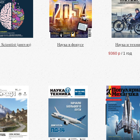
Scientist (англ яз)
Наука в фокусе
Наука и техни
9360 р
/ 1 год