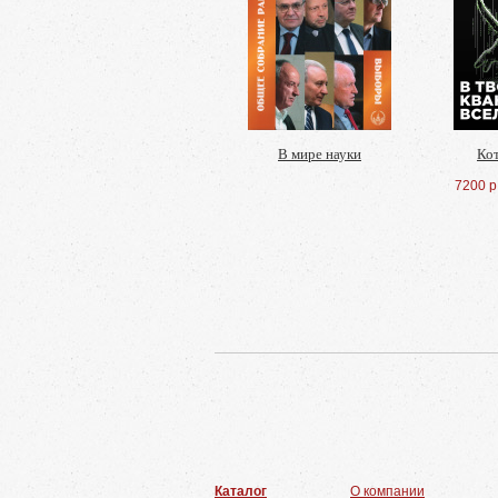
В мире науки
Ко
7200 р
Каталог
О компании