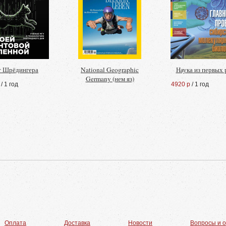
т Шрёдингера
National Geographic
Наука из первых 
Germany (нем яз)
/ 1 год
4920 р
/ 1 год
Оплата
Доставка
Новости
Вопросы и 