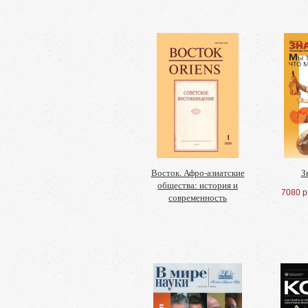
Восток. Афро-азиатские
З
общества: история и
7080 р
современность