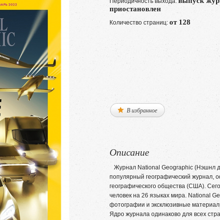
выпуск жур
Периодичность выхода:
приостановлен
от 128
Количество страниц:
В избранное
Описание
Журнал National Geographic (Нэшнл д
популярный географический журнал, 
географического общества (США). Сег
человек на 26 языках мира. National 
фотографии и эксклюзивные материалы 
Ядро журнала одинаково для всех стран