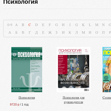
Психология
0-9
A
B
C
D
E
F
G
H
I
G
K
L
M
N
А
Б
В
Г
Д
Е
Ж
З
И
К
Л
М
Н
О
П
Р
Психология
Психология для
Cosmo
руководителя
9720 р
/ 1 год