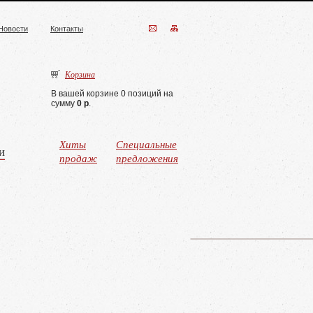
Новости
Контакты
Корзина
В вашей корзине 0 позиций на
сумму
0 р
.
Хиты
Специальные
и
продаж
предложения