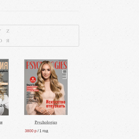
Y
Z
Ю
Я
ия
Psychologies
3800 р
/ 1 год