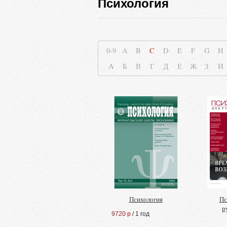
Психология
0-9
A
B
C
D
E
F
G
H
А
Б
В
Г
Д
Е
Ж
З
И
Психология
Пс
р
9720 р
/ 1 год