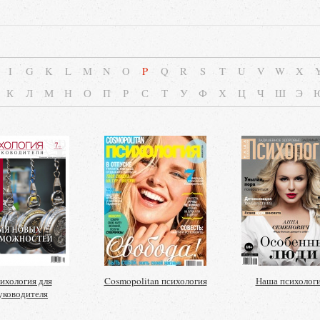
I
G
K
L
M
N
O
P
Q
R
S
T
U
V
W
X
К
Л
М
Н
О
П
Р
С
Т
У
Ф
Х
Ц
Ч
Ш
Э
ихология для
Cosmopolitan психология
Наша психолог
уководителя