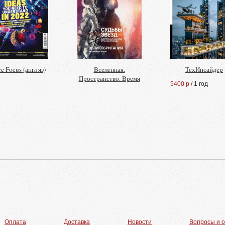
e Focus (англ яз)
Вселенная.
ТехИнсайдер
Пространство. Время
5400 р
/ 1 год
Оплата
Доставка
Новости
Вопросы и 