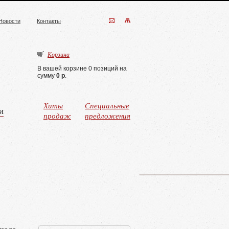
Новости
Контакты
Корзина
В вашей корзине 0 позиций на
сумму
0 р
.
Хиты
Специальные
и
продаж
предложения