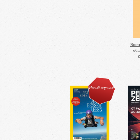
Восто
общ
Новый журнал!