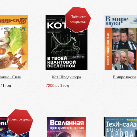
Подписка
открыта!
нание - Сила
Кот Шрёдингера
В мире науки
/ 1 год
7200 р
/ 1 год
Новый журнал!