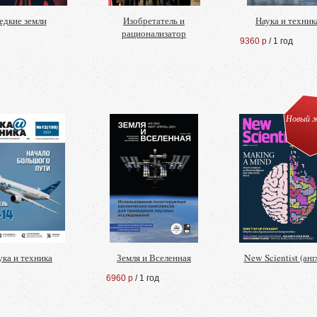
едкие земли
Изобретатель и
Наука и техник
рационализатор
9360 р
/ 1 год
Новый ж
ука и техника
Земля и Вселенная
New Scientist (англ
6960 р
/ 1 год