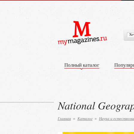
Полный каталог
Популяр
National Geogra
Главная
Каталог
Наука и естествозн
»
»