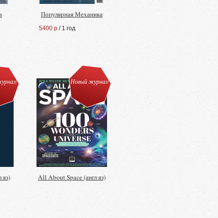
а
Популярная Механика
5400 р
/ 1 год
урнал!
Новый журнал!
 яз)
All About Space (англ яз)