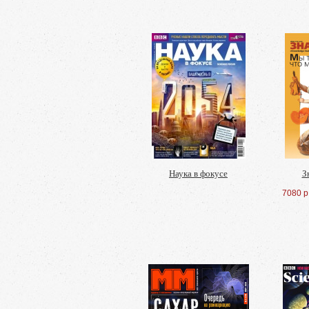
Наука в фокусе
З
7080 р