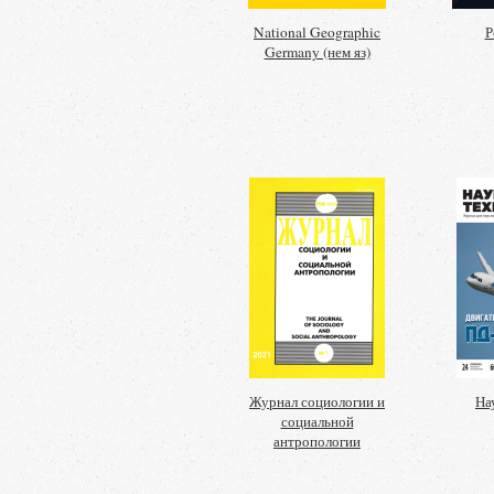
National Geographic
Р
Germany (нем яз)
Журнал социологии и
На
социальной
антропологии