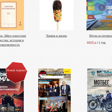
к. Афро-азиатские
Химия и жизнь
Наука из первы
ества: история и
4920 р
/ 1 год
современность
Новый журнал!