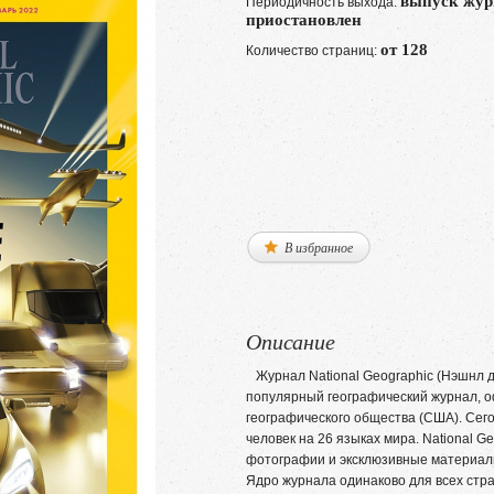
выпуск жур
Периодичность выхода:
приостановлен
от 128
Количество страниц:
В избранное
Описание
Журнал National Geographic (Нэшнл д
популярный географический журнал, 
географического общества (США). Сег
человек на 26 языках мира. National 
фотографии и эксклюзивные материалы 
Ядро журнала одинаково для всех стран