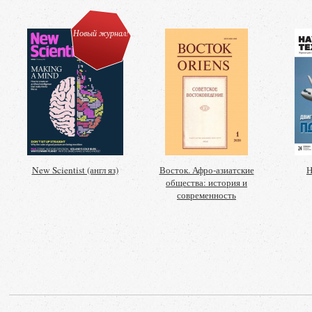
Новый журнал!
New Scientist (англ яз)
Восток. Афро-азиатские
Н
общества: история и
современность