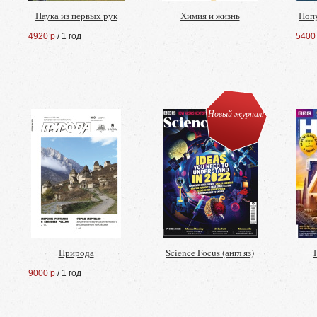
Наука из первых рук
Химия и жизнь
Поп
4920 р
/ 1 год
5400
Новый журнал!
Природа
Science Focus (англ яз)
9000 р
/ 1 год