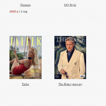
Numero
GQ Style
4800 р
/ 1 год
Tatler
The Rake (англ яз)