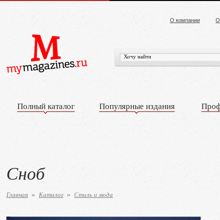
О компании
О
Полный каталог
Популярные издания
Проф
Сноб
Главная
Каталог
Стиль и мода
»
»