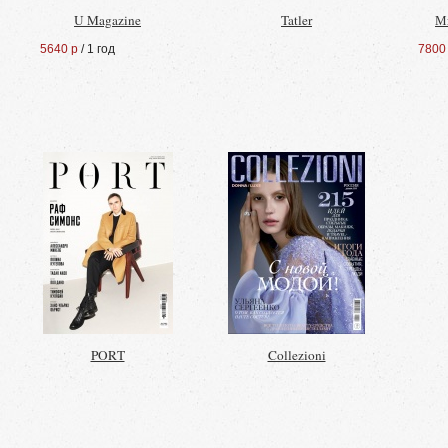
U Magazine
Tatler
М
5640 р
/ 1 год
7800
PORT
Collezioni