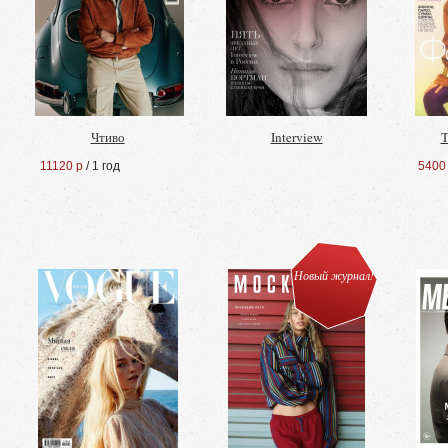
Чтиво
Interview
T
11120 р
/ 1 год
5400
Новый журнал!