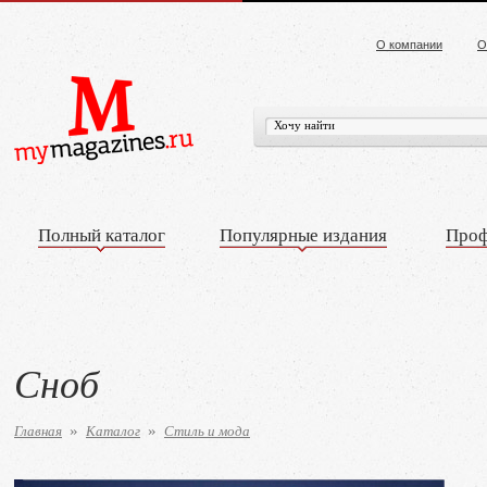
О компании
О
Полный каталог
Популярные издания
Проф
Сноб
Главная
Каталог
Стиль и мода
»
»