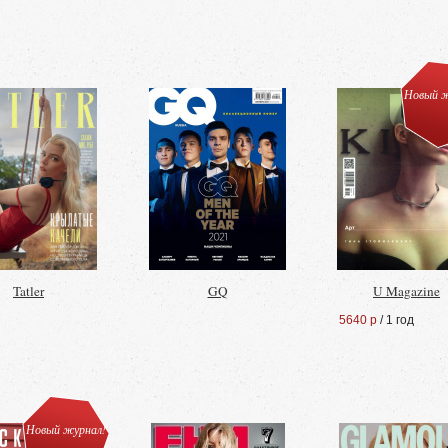
Новый ж
Tatler
GQ
U Magazine
5640 р
/ 1 год
Новый журнал!