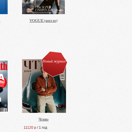
и
VOGUE (англ яз)
Новый журнал!
Чтиво
11120 р
/ 1 год