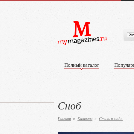
Полный каталог
Популяр
Сноб
Главная
Каталог
Стиль и мода
»
»