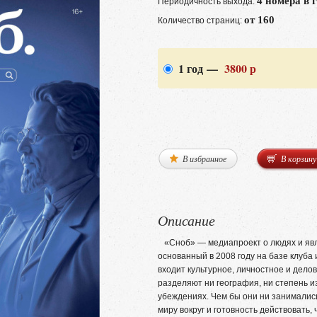
4 номера в 
Периодичность выхода:
от 160
Количество страниц:
1 год —
3800 р
В избранное
В корзину
Описание
«Сноб» — медиапроект о людях и явле
основанный в 2008 году на базе клуба 
входит культурное, личностное и дело
разделяют ни география, ни степень из
убеждениях. Чем бы они ни занимались
миру вокруг и готовность действовать,