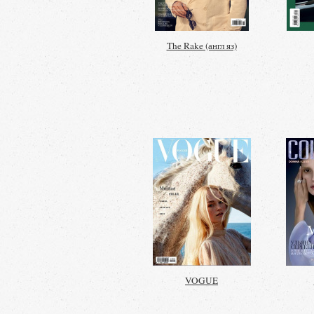
The Rake (англ яз)
VOGUE