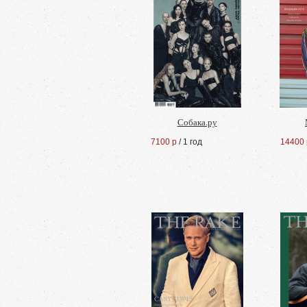
Собака.ру
7100 р
/ 1 год
14400 