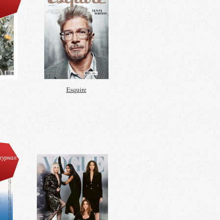
Esquire
урнал!