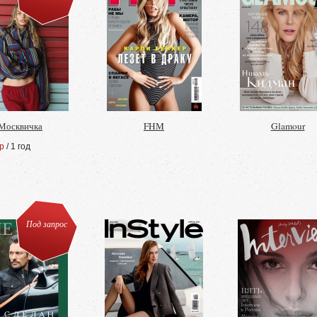
Москвичка
FHM
Glamour
р
/ 1 год
Под запрос