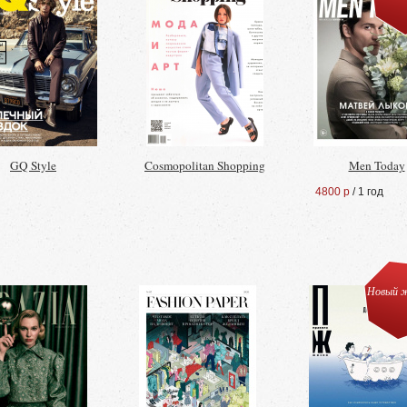
GQ Style
Cosmopolitan Shopping
Men Today
4800 р
/ 1 год
Новый ж