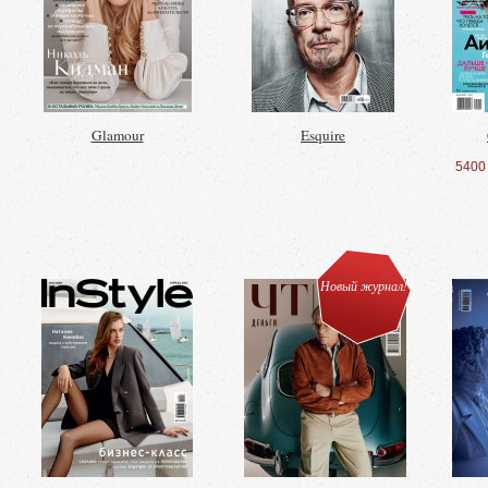
Glamour
Esquire
5400
Новый журнал!