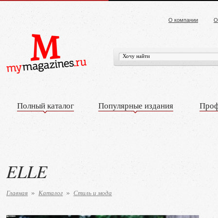
О компании
О
Полный каталог
Популярные издания
Проф
ELLE
Главная
Каталог
Стиль и мода
»
»