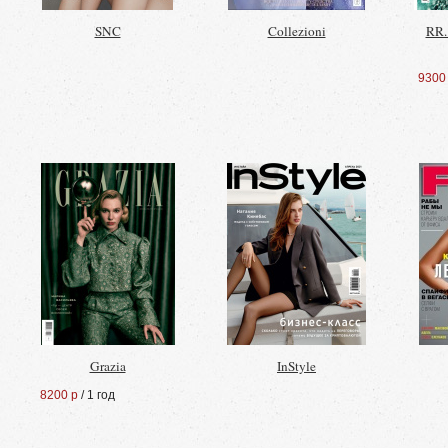
SNC
Collezioni
RR.
9300
Grazia
InStyle
8200 р
/ 1 год