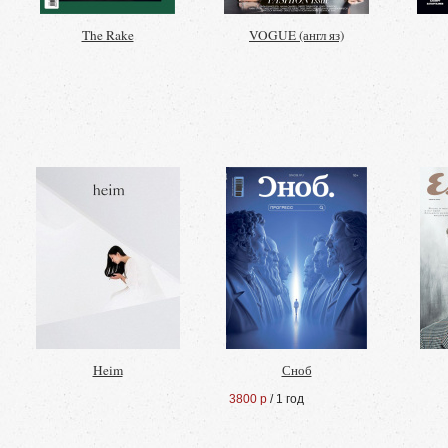
The Rake
VOGUE (англ яз)
Heim
Сноб
3800 р
/ 1 год