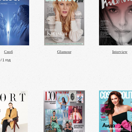
Сноб
Glamour
Interview
/ 1 год