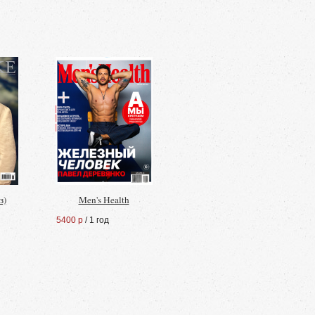
з)
Men's Health
5400 р
/ 1 год