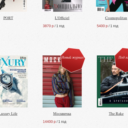
PORT
L'Officiel
Cosmopolitan
3870 р
/ 1 год
5400 р
/ 1 год
Новый журнал!
Под з
Luxury Life
Москвичка
The Rake
14400 р
/ 1 год