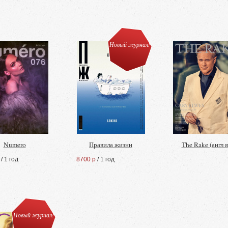
Новый журнал!
Numero
Правила жизни
The Rake (англ я
/ 1 год
8700 р
/ 1 год
Новый журнал!