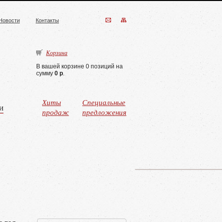
Новости
Контакты
Корзина
В вашей корзине 0 позиций на
сумму
0 р
.
Хиты
Специальные
и
продаж
предложения