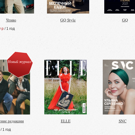
Чтиво
GQ Style
GQ
 р
/ 1 год
Новый журнал!
ние редакции
ELLE
SNC
/ 1 год