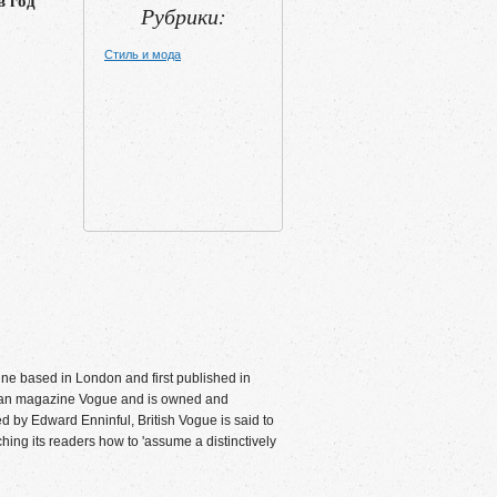
в год
Рубрики:
Стиль и мода
ine based in London and first published in
erican magazine Vogue and is owned and
ed by Edward Enninful, British Vogue is said to
ching its readers how to 'assume a distinctively