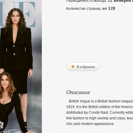
12 номеров 
Периодичность выхода:
от 128
Количество страниц:
В избранное
Описание
British Vogue is a British fashion magaz
1916. It is the British edition of the Am
distributed by Condé Nast. Currently edit
link fashion to high society and class, tea
chic and modern appearance.