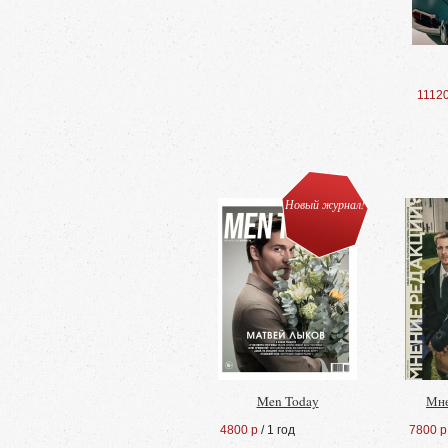
11120
Новый журнал!
Men Today
Мне
4800 р
/ 1 год
7800 р