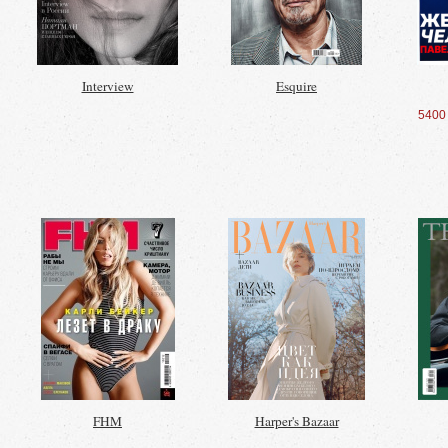
Interview
Esquire
5400
FHM
Harper's Bazaar