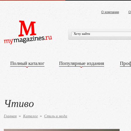
О компании
О
Полный каталог
Популярные издания
Проф
Чтиво
Главная
Каталог
Стиль и мода
»
»