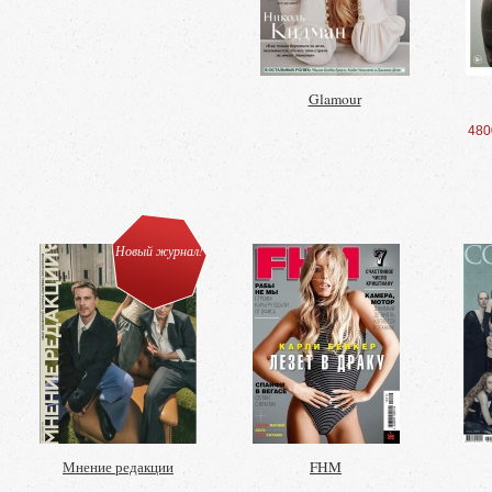
Glamour
480
Новый журнал!
Мнение редакции
FHM