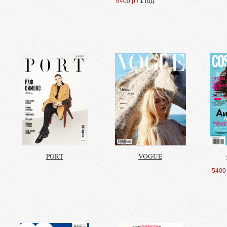
6400 р
/ 1 год
PORT
VOGUE
5400