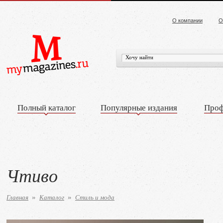
О компании
О
Полный каталог
Популярные издания
Проф
Чтиво
Главная
Каталог
Стиль и мода
»
»