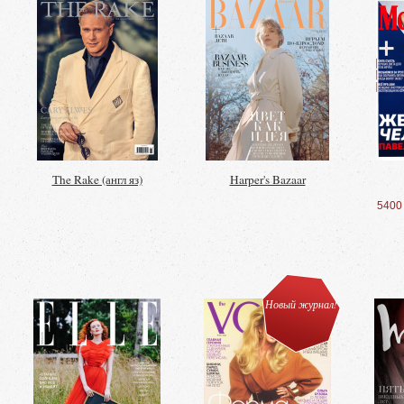
The Rake (англ яз)
Harper's Bazaar
5400
Новый журнал!