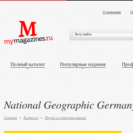
О компании
О
Полный каталог
Популярные издания
Проф
National Geographic Germany
Главная
Каталог
Наука и естествознание
»
»