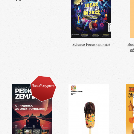
Science Focus (англ яз)
Вос
об
Новый журнал!