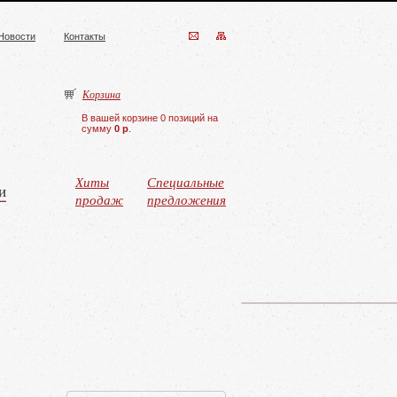
Новости
Контакты
Корзина
В вашей корзине 0 позиций на
сумму
0 р
.
Хиты
Специальные
и
продаж
предложения