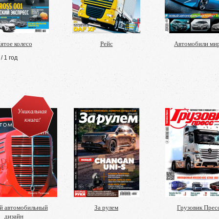
ятое колесо
Рейс
Автомобили ми
/ 1 год
Уникальная
книга!
й автомобильный
За рулем
Грузовик Прес
дизайн