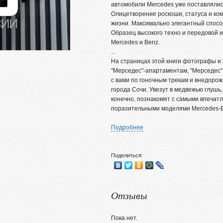
автомобили Mercedes уже поставлялись
Олицетворение роскоши, статуса и ко
жизни. Максимально элегантный спосо
Образец высокого техно и передовой и
Mercedes и Benz.
...
На страницах этой книги фотографы и
"Мерседес"-апартаментам, "Мерседес"
с вами по гоночным трекам и внедоро
города Сочи. Увезут в медвежью глушь
конечно, познакомят с самыми впеча
поразительными моделями Mercedes-B
Подробнее
Поделиться:
Отзывы
Пока нет.