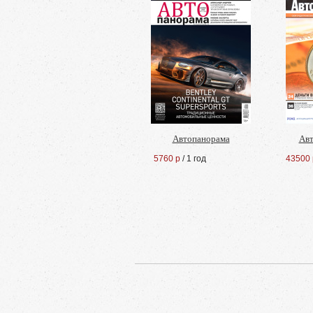
Автопанорама
Авт
5760 р
/ 1 год
43500 