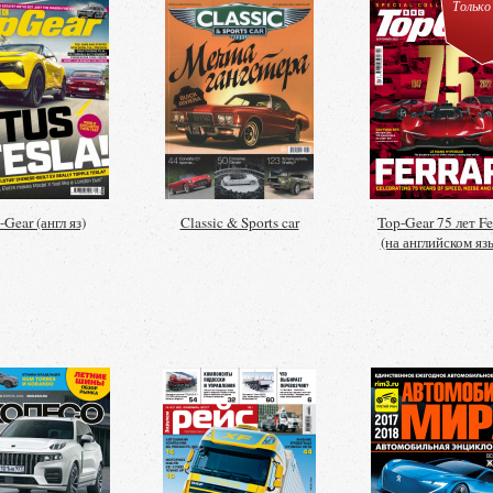
Только 
-Gear (англ яз)
Classic & Sports car
Top-Gear 75 лет Fer
(на английском яз