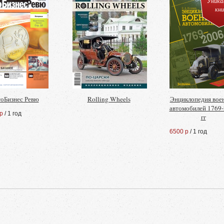
Уника
кни
оБизнес Ревю
Rolling Wheels
Энциклопедия вое
автомобилей 1769
р
/ 1 год
гг
6500 р
/ 1 год