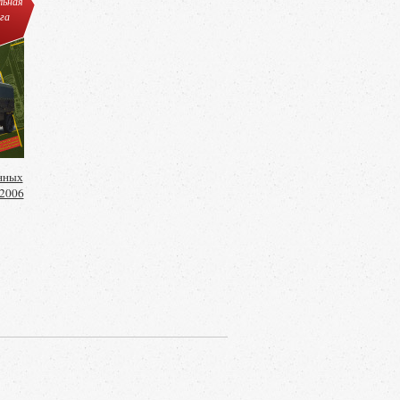
льная
га
нных
-2006