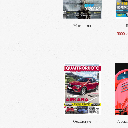
Моторевю
П
5600 р
Quattrorute
Русски