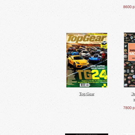
8600 р
Top Gear
Э
7800 р