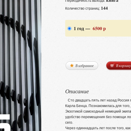
книга
Периодичность выхода:
144
Количество страниц:
1 год —
6500 р
В избранное
В корзину
Описание
Сто двадцать пять лет назад Россия 
Карла Бенца. Познакомилась для того,
Экзотикой самоходный немецкий экипа
удобство перемещения без помощи ло
сего.
Через одиннадцать лет после того, как