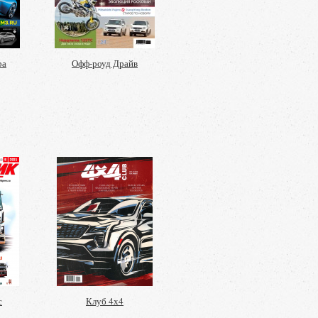
ра
Офф-роуд Драйв
с
Клуб 4х4