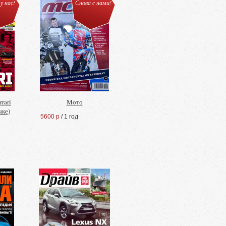
у нас!
Снова с нами!
rari
Мото
ыке)
5600 р
/ 1 год