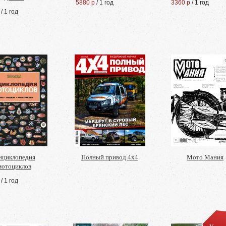
5880 р
/ 1 год
3360 р
/ 1 год
/ 1 год
нциклопедия
Полный привод 4х4
Мото Мания
мотоциклов
/ 1 год