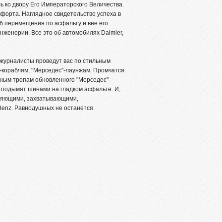
 ко двору Его Императорского Величества.
мфорта. Наглядное свидетельство успеха в
б перемещения по асфальту и вне его.
нженерии. Все это об автомобилях Daimler,
 журналисты проведут вас по стильным
-кораблям, "Мерседес"-лаунжам. Промчатся
жным тропам обновленного "Мерседес"-
, подымят шинами на гладком асфальте. И,
тляющими, захватывающими,
enz. Равнодушных не останется.