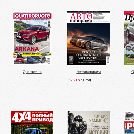
Quattrorute
Автопанорама
О
5760 р
/ 1 год