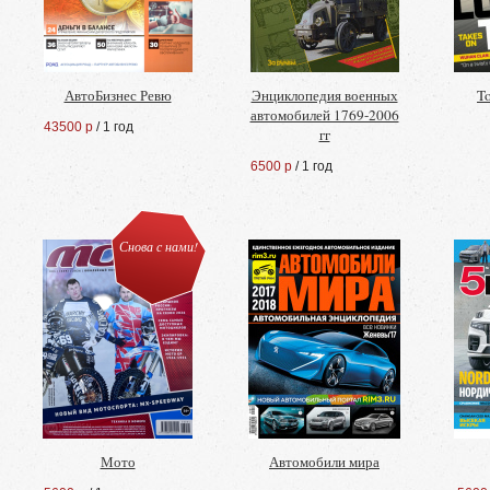
АвтоБизнес Ревю
Энциклопедия военных
To
автомобилей 1769-2006
43500 р
/ 1 год
гг
6500 р
/ 1 год
Снова с нами!
Мото
Автомобили мира