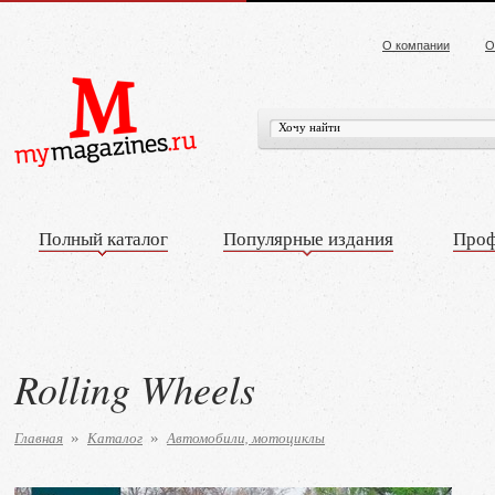
О компании
О
Полный каталог
Популярные издания
Проф
Rolling Wheels
Главная
Каталог
Автомобили, мотоциклы
»
»