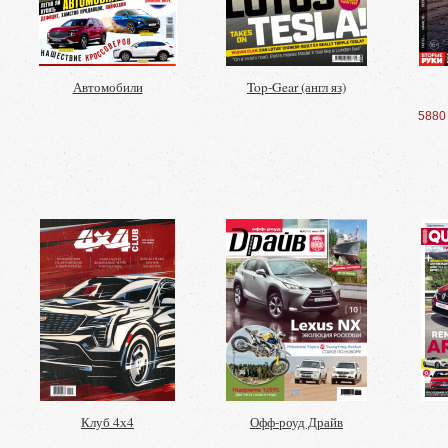
Автомобили
Top-Gear (англ яз)
5880
Клуб 4х4
Офф-роуд Драйв