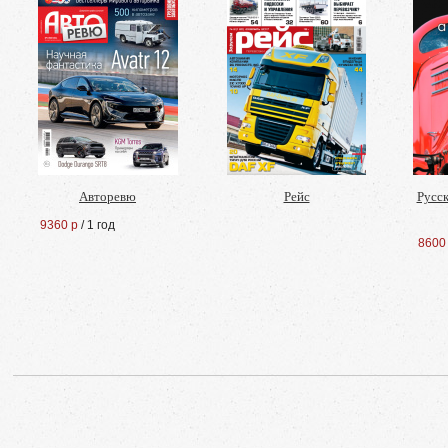
Авторевю
Рейс
Русс
9360 р
/ 1 год
8600