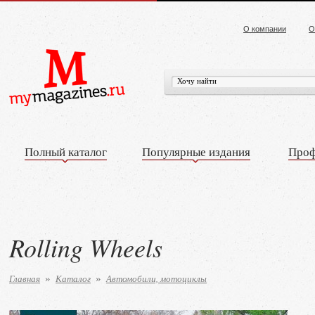
О компании
О
Полный каталог
Популярные издания
Проф
Rolling Wheels
Главная
Каталог
Автомобили, мотоциклы
»
»