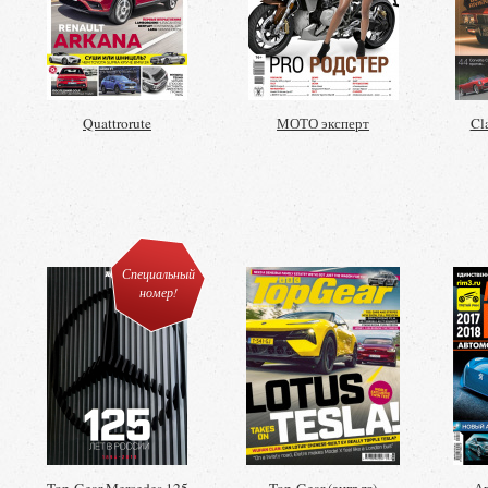
Quattrorute
МОТО эксперт
Cla
Специальный
номер!