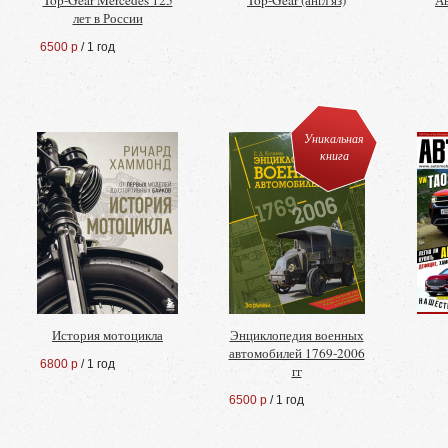
Top-Gear Mercedes 125
Top-Gear (англ яз)
А
лет в России
6500 р
/ 1 год
Уникальная
книга
История мотоцикла
Энциклопедия военных
автомобилей 1769-2006
6800 р
/ 1 год
гг
6500 р
/ 1 год