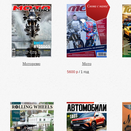
Снова с нами!
Моторевю
Мото
5600 р
/ 1 год