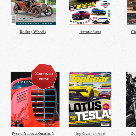
Rolling Wheels
Автомобили
Cla
Уникальная
книга!
Русский автомобильный
Top-Gear (англ яз)
Ис