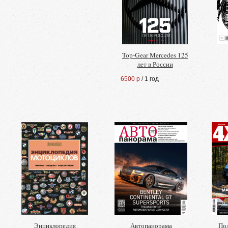
Top-Gear Mercedes 125
лет в России
6500 р
/ 1 год
Энциклопедия
Автопанорама
По