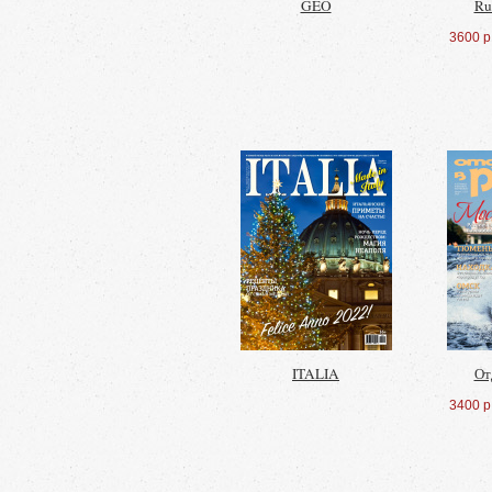
GEO
Ru
3600 р
ITALIA
От
3400 р