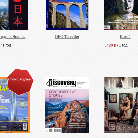
годник Япония
GEO Traveller
Китай
/ 1 год
3420 р
/ 1 год
Новый журнал!