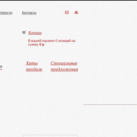
Новости
Контакты
Корзина
В вашей корзине 0 позиций на
сумму
0 р
.
Хиты
Специальные
и
продаж
предложения