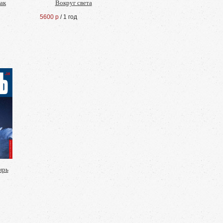
ак
Вокруг света
5600 р
/ 1 год
ирь