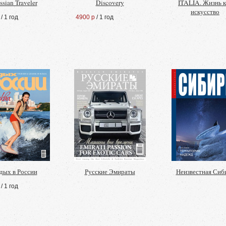
ssian Traveler
Discovery
ITALIA. Жизнь к
искусство
/ 1 год
4900 р
/ 1 год
дых в России
Русские Эмираты
Неизвестная Сиб
/ 1 год