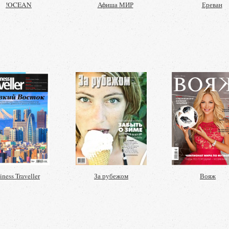
!OCEAN
Афиша МИР
Ереван
iness Traveller
За рубежом
Вояж