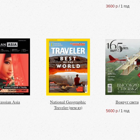
3600 р
/ 1 год
ussian Asia
National Geographic
Вокруг света
Traveler (нем яз)
5600 р
/ 1 год