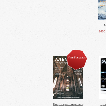
О
3400
Новый журнал!
Полуостров сокровищ
Рус