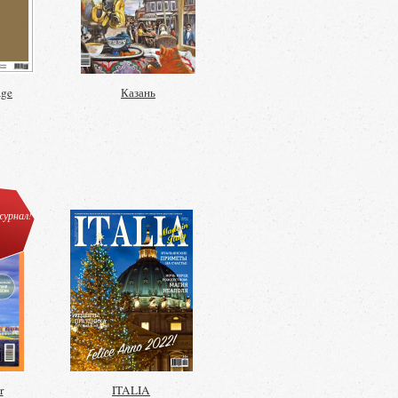
age
Казань
урнал!
r
ITALIA