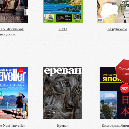
LIA. Жизнь как
GEO
За рубежом
искусство
Специа
ном
 Nast Traveller
Ереван
Ежегодник Япон