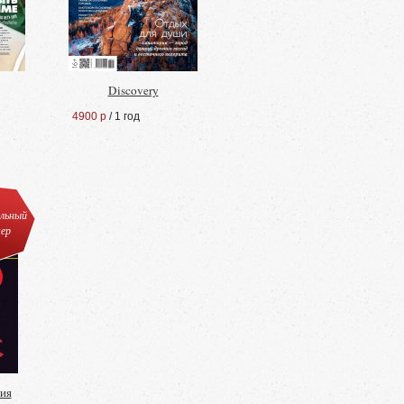
Discovery
4900 р
/ 1 год
льный
ер
ия