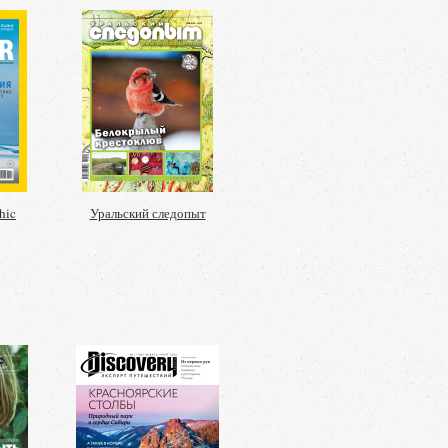
hic
Уральский следопыт