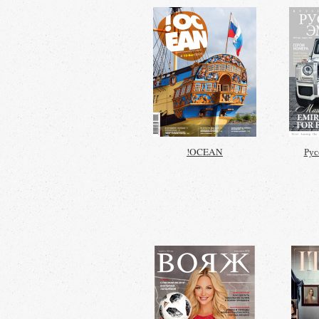
!OCEAN
Рус