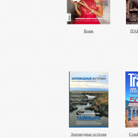
Вояж
ITA
Заповедные острова
Conde