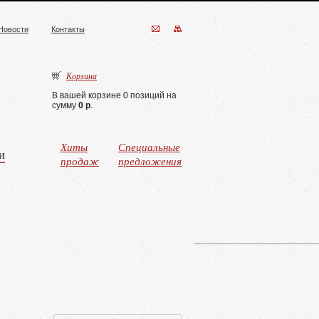
Новости
Контакты
Корзина
В вашей корзине 0 позиций на
сумму
0 р
.
Хиты
Специальные
и
продаж
предложения