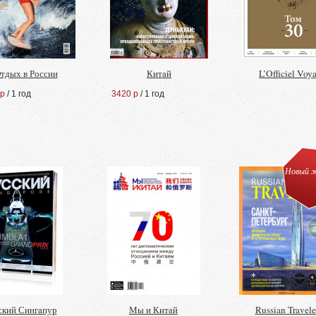
тдых в России
Китай
L’Officiel Voy
 р
/ 1 год
3420 р
/ 1 год
Новый ж
ский Сингапур
Мы и Китай
Russian Travele