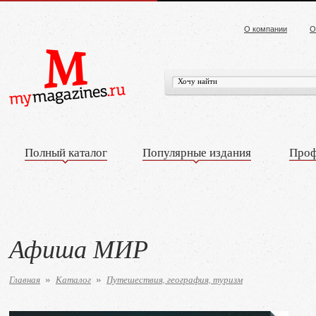
О компании
О
Полный каталог
Популярные издания
Проф
Афиша МИР
Главная
Каталог
Путешествия, география, туризм
»
»