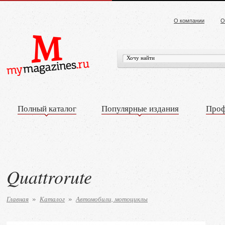
О компании
О
Полный каталог
Популярные издания
Проф
Quattrorute
Главная
Каталог
Автомобили, мотоциклы
»
»