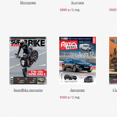
Моторевю
За рулем
5880 р
/ 1 год
5600
SuperBike magazine
Авторевю
Cla
9360 р
/ 1 год