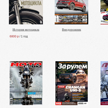
История мотоцикла
Внедорожник
6800 р
/ 1 год