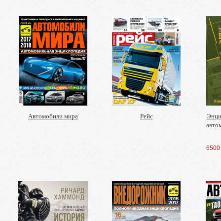
Автомобили мира
Рейс
Энци
авто
6500