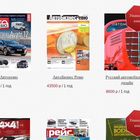
Уника
кни
Авторевю
АвтоБизнес Ревю
Русский автомоби
дизайн
/ 1 год
43500 р
/ 1 год
8600 р
/ 1 год
Уника
кни