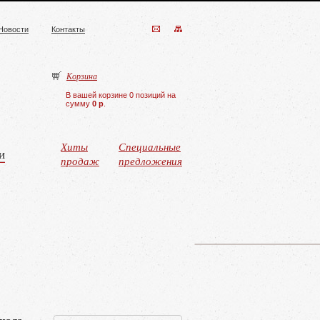
Новости
Контакты
Корзина
В вашей корзине 0 позиций на
сумму
0 р
.
Хиты
Специальные
и
продаж
предложения