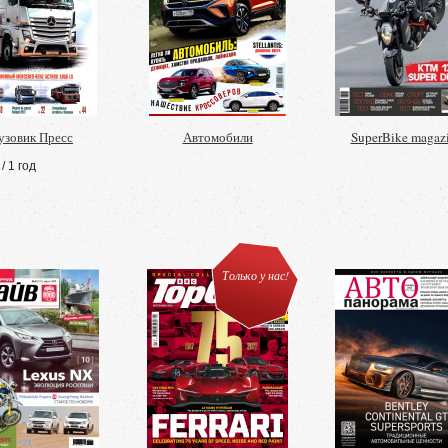
узовик Пресс
Автомобили
SuperBike magaz
/ 1 год
Только у нас!