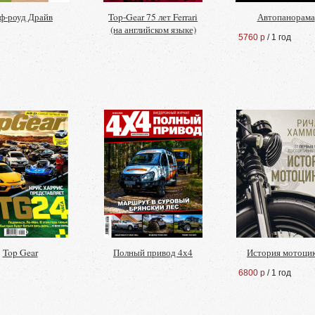
ф-роуд Драйв
Top-Gear 75 лет Ferrari
Автопанорама
(на английском языке)
5760 р
/ 1 год
Top Gear
Полный привод 4х4
История мотоци
6800 р
/ 1 год