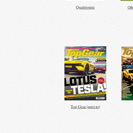
Quattrorute
Оф
Top-Gear (англ яз)