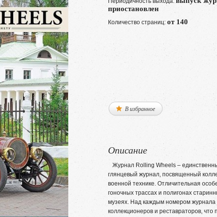
выпуск жур
Периодичность выхода:
приостановлен
от 140
Количество страниц:
В избранное
Описание
Журнал Rolling Wheels – единственны
глянцевый журнал, посвященный колл
военной технике. Отличительная особ
гоночных трассах и полигонах старинн
музеях. Над каждым номером журнала 
коллекционеров и реставраторов, что 