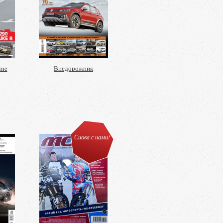
ine
Внедорожник
Снова с нами!