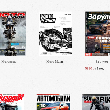
Моторевю
Мото Мания
За рулем
5880 р
/ 1 год