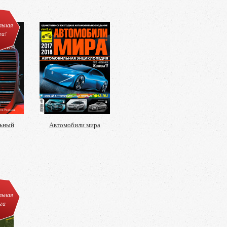
льная
га!
льный
Автомобили мира
льная
га