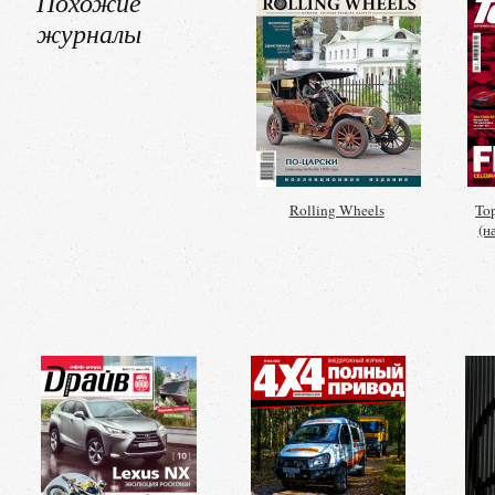
Похожие
журналы
Rolling Wheels
Top
(н