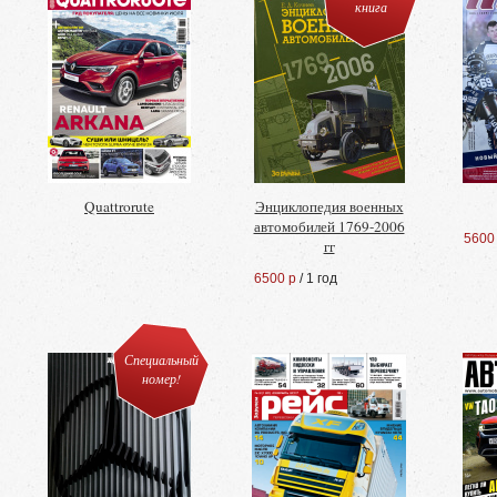
книга
Quattrorute
Энциклопедия военных
автомобилей 1769-2006
5600
гг
6500 р
/ 1 год
Специальный
номер!