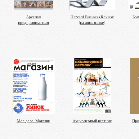
Арсенал
Harvard Business Review
Бол
предпринимателя
(на англ. языке)
Мое дело. Магазин
Акционерный вестник
Про