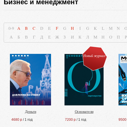
Бизнес и менеджмент
0-9
A
B
C
D
E
F
G
H
I
G
K
L
M
N
А
Б
В
Г
Д
Е
Ж
З
И
К
Л
М
Н
О
П
Р
Новый журнал!
Деньги
Основатели
4680 р
/ 1 год
7200 р
/ 1 год
9500