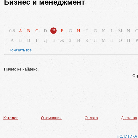
Бизнес и менеджмент
0-9
A
B
C
D
E
F
G
H
I
G
K
L
M
N
А
Б
В
Г
Д
Е
Ж
З
И
К
Л
М
Н
О
П
Р
Показать все
Ничего не найдено.
Ст
Каталог
О компании
Оплата
Доставка
ПОЛИТИКА