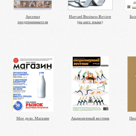
Арсенал
Harvard Business Review
Бол
предпринимателя
(на англ. языке)
Мое дело. Магазин
Акционерный вестник
Про