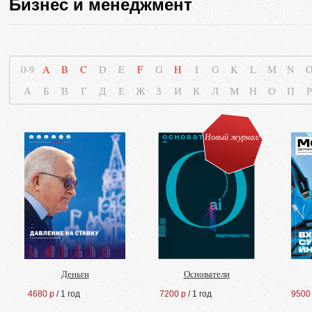
Бизнес и менеджмент
0-9
A
B
C
D
E
F
G
H
I
G
K
L
M
N
А
Б
В
Г
Д
Е
Ж
З
И
К
Л
М
Н
О
П
Р
Новый журнал!
Деньги
Основатели
4680 р
/ 1 год
7200 р
/ 1 год
9500