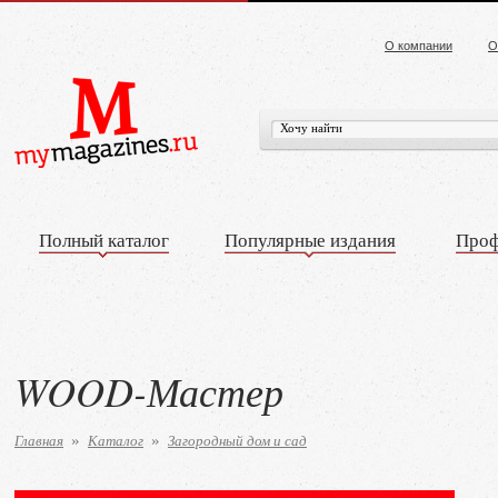
О компании
О
Полный каталог
Популярные издания
Проф
WOOD-Мастер
Главная
Каталог
Загородный дом и сад
»
»