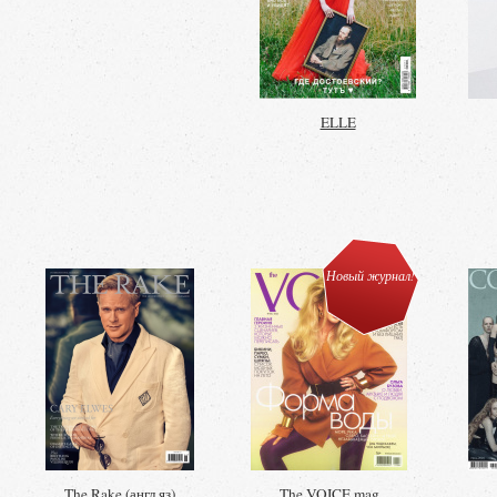
ELLE
Новый журнал!
The Rake (англ яз)
The VOICE mag