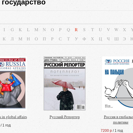
 государство
I
G
K
L
M
N
O
P
Q
R
S
T
U
V
W
X
К
Л
М
Н
О
П
Р
С
Т
У
Ф
Х
Ц
Ч
Ш
Э
 in global affairs
Русский Репортер
Россия в глобаль
политике
/ 1 год
7200 р
/ 1 год