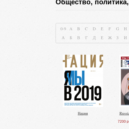
Общество, политика,
0-9
A
B
C
D
E
F
G
H
А
Б
В
Г
Д
Е
Ж
З
И
Нация
Russia
7200 р