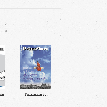
Y
Z
Ю
Я
ной
Русский мир.ру