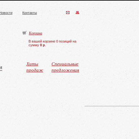
Новости
Контакты
Корзина
В вашей корзине 0 позиций на
сумму
0 р
.
Хиты
Специальные
и
продаж
предложения