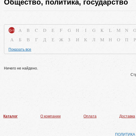
Общество, политика, государство
0-9
A
B
C
D
E
F
G
H
I
G
K
L
M
N
А
Б
В
Г
Д
Е
Ж
З
И
К
Л
М
Н
О
П
Р
Показать все
Ничего не найдено.
Ст
Каталог
О компании
Оплата
Доставка
ПОЛИТИКА