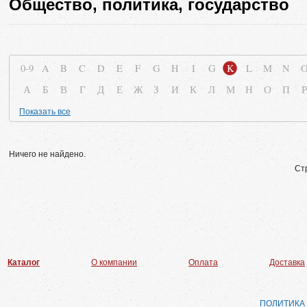
Общество, политика, государство
0-9
A
B
C
D
E
F
G
H
I
G
K
L
M
N
А
Б
В
Г
Д
Е
Ж
З
И
К
Л
М
Н
О
П
Р
Показать все
Ничего не найдено.
Ст
Каталог
О компании
Оплата
Доставка
ПОЛИТИКА