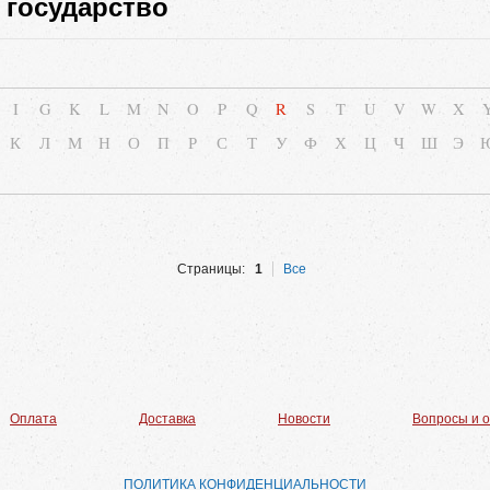
 государство
I
G
K
L
M
N
O
P
Q
R
S
T
U
V
W
X
К
Л
М
Н
О
П
Р
С
Т
У
Ф
Х
Ц
Ч
Ш
Э
Страницы:
1
Все
Оплата
Доставка
Новости
Вопросы и 
ПОЛИТИКА КОНФИДЕНЦИАЛЬНОСТИ