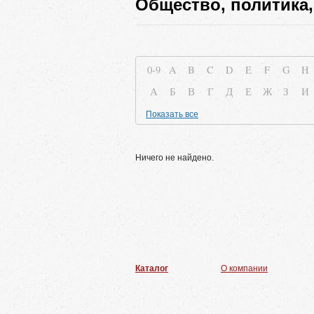
Общество, политика,
0-9
A
B
C
D
E
F
G
H
А
Б
В
Г
Д
Е
Ж
З
И
Показать все
Ничего не найдено.
Каталог
О компании