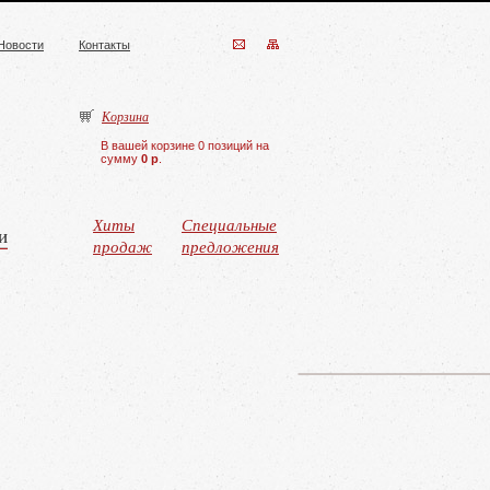
Новости
Контакты
Корзина
В вашей корзине 0 позиций на
сумму
0 р
.
Хиты
Специальные
и
продаж
предложения