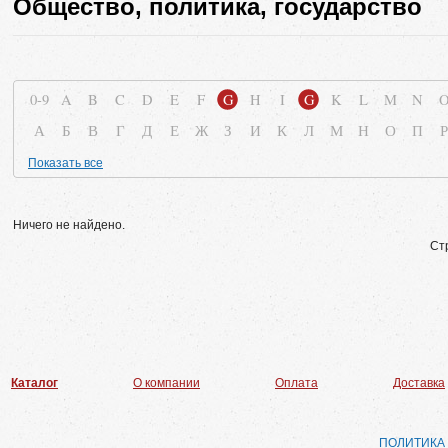
Общество, политика, государство
0-9
A
B
C
D
E
F
G
H
I
G
K
L
M
N
А
Б
В
Г
Д
Е
Ж
З
И
К
Л
М
Н
О
П
Р
Показать все
Ничего не найдено.
Ст
Каталог
О компании
Оплата
Доставка
ПОЛИТИКА