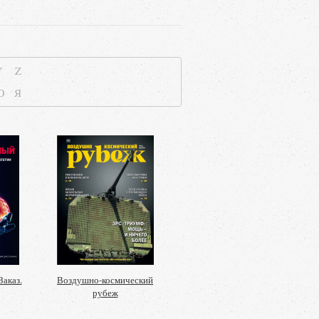
Y
Z
Ю
Я
аказ.
Воздушно-космический
рубеж