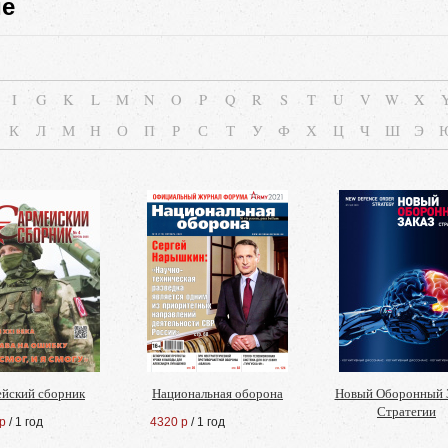
ие
I
G
K
L
M
N
O
P
Q
R
S
T
U
V
W
X
К
Л
М
Н
О
П
Р
С
Т
У
Ф
Х
Ц
Ч
Ш
Э
йский сборник
Национальная оборона
Новый Оборонный З
Стратегии
р
/ 1 год
4320 р
/ 1 год