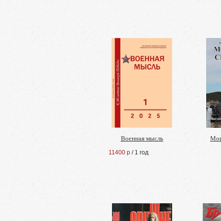
Военная мысль
Мор
11400 р
/ 1 год