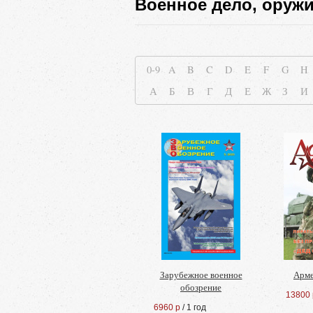
Военное дело, оруж
0-9
A
B
C
D
E
F
G
H
А
Б
В
Г
Д
Е
Ж
З
И
Зарубежное военное
Арме
обозрение
13800 
6960 р
/ 1 год