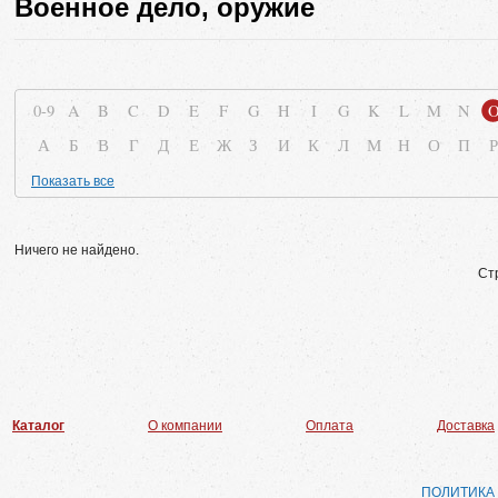
Военное дело, оружие
0-9
A
B
C
D
E
F
G
H
I
G
K
L
M
N
А
Б
В
Г
Д
Е
Ж
З
И
К
Л
М
Н
О
П
Р
Показать все
Ничего не найдено.
Ст
Каталог
О компании
Оплата
Доставка
ПОЛИТИКА