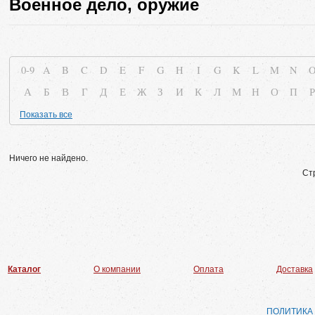
Военное дело, оружие
0-9
A
B
C
D
E
F
G
H
I
G
K
L
M
N
А
Б
В
Г
Д
Е
Ж
З
И
К
Л
М
Н
О
П
Р
Показать все
Ничего не найдено.
Ст
Каталог
О компании
Оплата
Доставка
ПОЛИТИКА