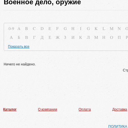
Военное дело, оружие
0-9
A
B
C
D
E
F
G
H
I
G
K
L
M
N
А
Б
В
Г
Д
Е
Ж
З
И
К
Л
М
Н
О
П
Р
Показать все
Ничего не найдено.
Ст
Каталог
О компании
Оплата
Доставка
ПОЛИТИКА