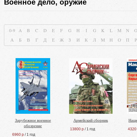
Военное дело, оружие
0-9
A
B
C
D
E
F
G
H
I
G
K
L
M
N
А
Б
В
Г
Д
Е
Ж
З
И
К
Л
М
Н
О
П
Р
Зарубежное военное
Армейский сборник
Наци
обозрение
13800 р
/ 1 год
4320
6960 р
/ 1 год