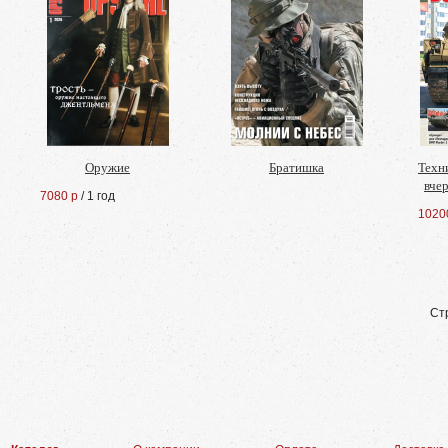
Оружие
Братишка
Техн
вчер
7080 р
/ 1 год
1020
Ст