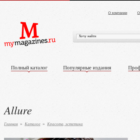
О компании
О
Полный каталог
Популярные издания
Проф
Allure
Главная
Каталог
Красота, эстетика
»
»