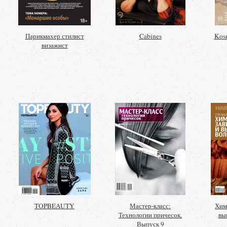
Парикмахер стилист
Cabines
Kosm
визажист
TOPBEAUTY
Мастер-класс:
Хим
Технологии причесок.
вы
Выпуск 9