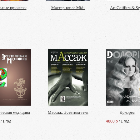
ьные прически
Мастер-класс Midi
Art Coiffure & St
ческая медицина
Массаж. Эстетика тела
Долорес
/ 1 год
4800 р
/ 1 год