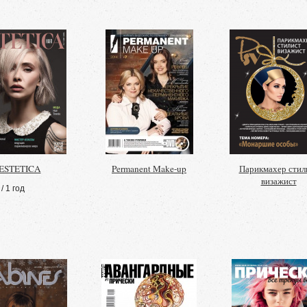
ESTETICA
Permanent Make-up
Парикмахер стил
визажист
/ 1 год