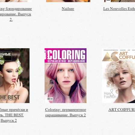
ing блондирование
Nailure
Les Nouvelles Esth
лирование. Выпуск
2.
бные причёски и
Coloring: перманентное
ART COIFFUR
ль. THE BEST.
окрашивание. Выпуск 2
Выпуск 2