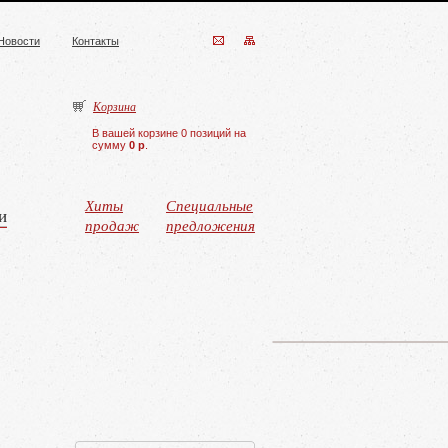
Новости
Контакты
Корзина
В вашей корзине 0 позиций на
сумму
0 р
.
Хиты
Специальные
и
продаж
предложения