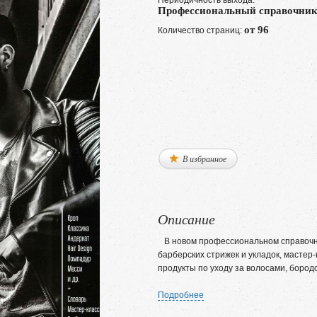
Периодичность выхода:
Профессиональный справочни
от 96
Количество страниц:
В избранное
Описание
В новом профессиональном справочн
барберских стрижек и укладок, мастер
продукты по уходу за волосами, бородо
Подробнее