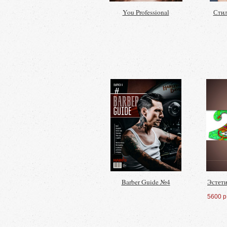
You Professional
Стил
Barber Guide №4
Эстети
5600 р