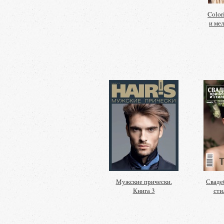
Color
и ме
Мужские прически.
Сваде
Книга 3
сти