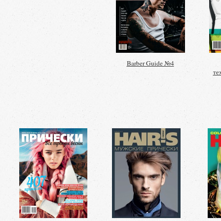
Barber Guide №4
те