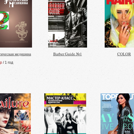
тическая медицина
Barber Guide №1
COLOR
 р
/ 1 год