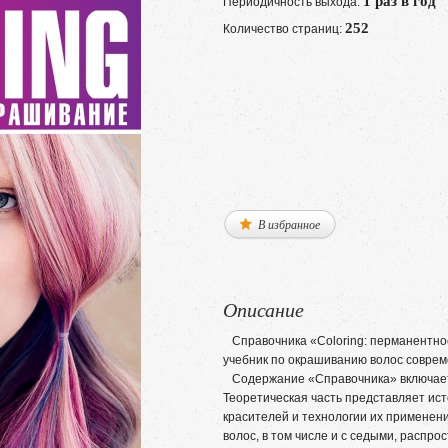
1 раз в год
Периодичность выхода:
252
Количество страниц:
В избранное
Описание
Справочника «Coloring: перманентн
учебник по окрашиванию волос совре
Содержание «Справочника» включает 
Теоретическая часть представляет ис
красителей и технологии их применен
волос, в том числе и с седыми, расп