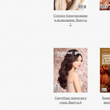
Coloring блондирование
и мелирование. Выпуск
2.
Свадебные прически и
Химич
стиль. Выпуск 6
выпр