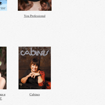
You Professional
ки и
Cabines
T.