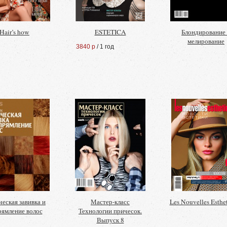
Hair’s how
ESTETICA
Блондирование
мелирование
3840 р
/ 1 год
еская завивка и
Мастер-класс
Les Nouvelles Esthe
ямление волос
Технологии причесок.
Выпуск 8