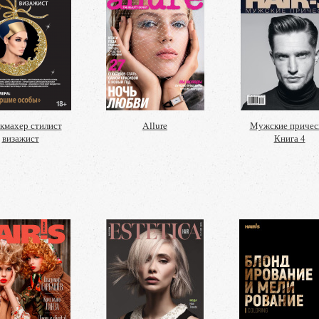
кмахер стилист
Allure
Мужские причес
визажист
Книга 4