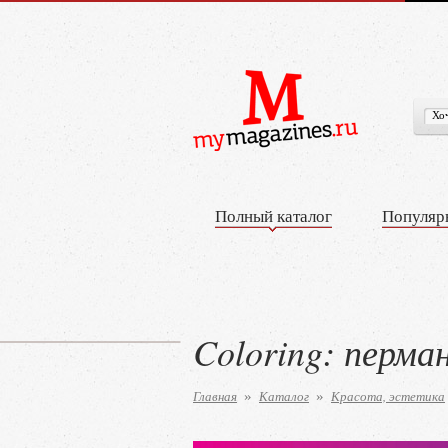
Полный каталог
Популяр
Coloring: перма
Главная
Каталог
Красота, эстетика
»
»