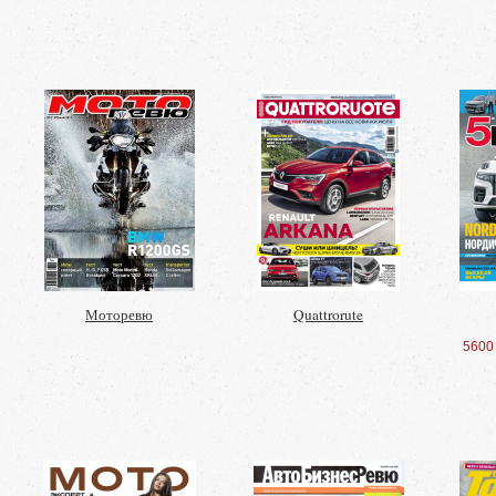
Моторевю
Quattrorute
5600