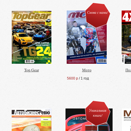
Снова с нами!
Top Gear
Мото
По
5600 р
/ 1 год
Уникальная
книга!