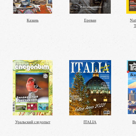
Казань
Ереван
Nat
T
Уральский следопыт
ITALIA
Bu