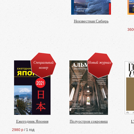
Неизвестная Сибирь
360
Специальный
Новый журнал!
номер
Ежегодник Япония
Полуостров сокровищ
L
2980 р
/ 1 год