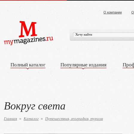
О компании
О
Полный каталог
Популярные издания
Проф
Вокруг света
Главная
Каталог
Путешествия, география, туризм
»
»