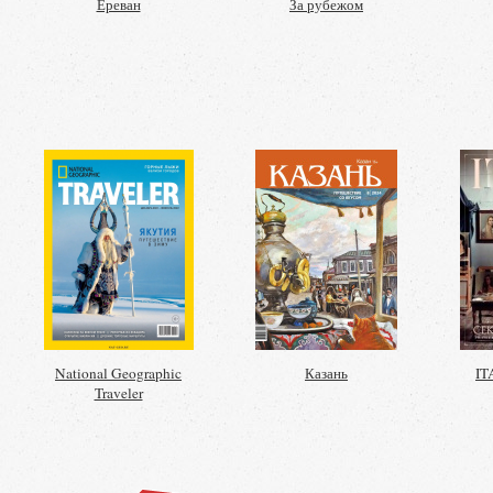
Ереван
За рубежом
National Geographic
Казань
IT
Traveler