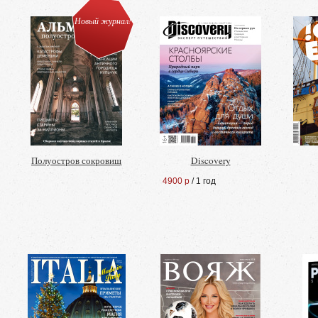
Новый журнал!
Полуостров сокровищ
Discovery
4900 р
/ 1 год